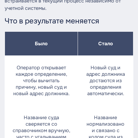
встраивается в текущий процесс независимо от
учетной системы.
Что в результате меняется
Было
Стало
Оператор открывает
Новый суд и
каждое определение,
адрес должника
чтобы вычитать
достаются из
причину, новый суд и
определения
новый адрес должника.
автоматически.
Название суда
Название
сверяется со
нормализовано
справочником вручную,
и связано с
часто с угадыванием
кодом суда из