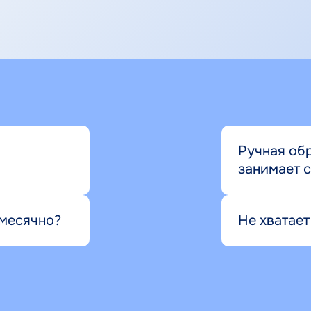
Ручная об
занимает 
емесячно?
Не хватает