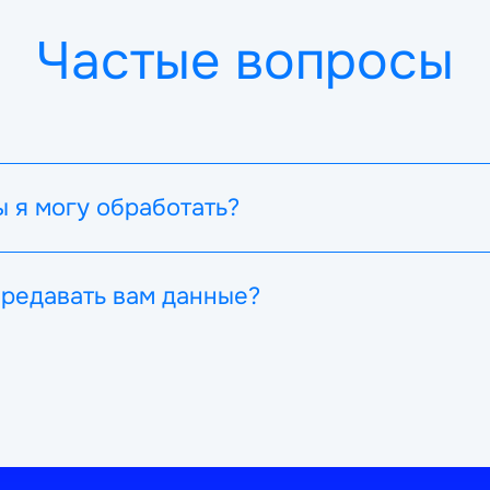
Частые вопросы
 я могу обработать?
ов документов, но также его можно обучить на любой нуж
ередавать вам данные?
ете передавать через защищенный SFTP-сервер. Мы хран
в Selectel на выделенных серверах с лицензиями ФСТЭК